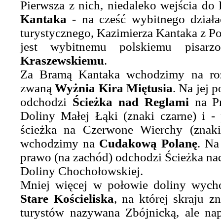
Pierwsza z nich, niedaleko wejścia do
Kantaka
- na cześć wybitnego działa
turystycznego, Kazimierza Kantaka z Po
jest wybitnemu polskiemu pisar
Kraszewskiemu
.
Za Bramą Kantaka wchodzimy na rozl
zwaną
Wyżnia Kira Miętusia
. Na jej
odchodzi
Ścieżka nad Reglami
na Pr
Doliny Małej Łąki (znaki czarne) i -
ścieżka na Czerwone Wierchy (znak
wchodzimy na
Cudakową Polanę
. Na
prawo (na zachód) odchodzi Ścieżka nad
Doliny Chochołowskiej.
Mniej więcej w połowie doliny wycho
Stare Kościeliska
, na której skraju zn
turystów nazywana Zbójnicką, ale n