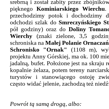
srebrną i został zabity przez zbójnikó
pięknego
Kominiarskiego Wierchu
.
przechodzimy potok i dochodzimy d
odchodzi szlak do
Smreczyńskiego S
pół godziny) oraz do
Doliny Toman
Wierchy
(znaki zielone, 3,5 godzi
schroniska na
Małej Polanie Ornaczań
Schronisko "Ornak"
(1108 m), w
projektu Anny Górskiej, ma ok. 100 mie
jadalną, bufet. Położone jest na skraju
kopalnie żelaza, potem tereny narciarsk
turystów i stanowiącego ostoję zwi
często widać jelenie, zachodzą też niedź
Powrót tą samą drogą, albo: