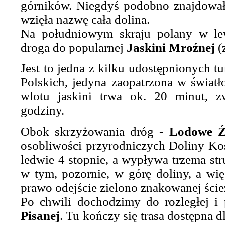
górników. Niegdyś podobno znajdował 
wzięła nazwę cała dolina.
Na południowym skraju polany w le
droga do popularnej
Jaskini Mroźnej
(
Jest to jedna z kilku udostępnionych tu
Polskich, jedyna zaopatrzona w światło
wlotu jaskini trwa ok. 20 minut, zw
godziny.
Obok skrzyżowania dróg -
Lodowe Ź
osobliwości przyrodniczych Doliny Ko
ledwie 4 stopnie, a wypływa trzema str
w tym, pozornie, w górę doliny, a wi
prawo odejście zielono znakowanej ści
Po chwili dochodzimy do rozległej 
Pisanej
. Tu kończy się trasa dostępna 