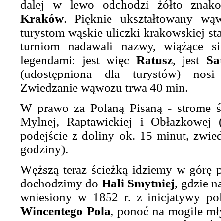
dalej w lewo odchodzi żółto znak
Kraków
. Pięknie ukształtowany w
turystom wąskie uliczki krakowskiej st
turniom nadawali nazwy, wiążące s
legendami: jest więc
Ratusz
, jest
Sa
(udostępniona dla turystów) no
Zwiedzanie wąwozu trwa 40 min.
W prawo za Polaną Pisaną - strome ś
Mylnej, Raptawickiej i Obłazkowej (
podejście z doliny ok. 15 minut, zwied
godziny).
Węższą teraz ścieżką idziemy w górę 
dochodzimy do
Hali Smytniej
, gdzie n
wniesiony w 1852 r. z inicjatywy pol
Wincentego Pola
, ponoć na mogile mły