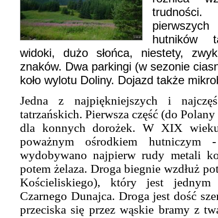
trudności.
pierwszych
hutników t
widoki, dużo słońca, niestety, zwyk
znaków. Dwa parkingi (w sezonie cias
koło wylotu Doliny. Dojazd także mik
Jedna z najpiękniejszych i najczę
tatrzańskich. Pierwsza część (do Polany 
dla konnych dorożek. W XIX wieku 
poważnym ośrodkiem hutniczym -
wydobywano najpierw rudy metali kol
potem żelaza. Droga biegnie wzdłuż p
Kościeliskiego), który jest jedny
Czarnego Dunajca. Droga jest dość szer
przeciska się przez wąskie bramy z t