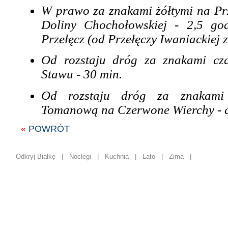
W prawo za znakami żółtymi na Prz
Doliny Chochołowskiej - 2,5 go
Przełęcz (od Przełęczy Iwaniackiej z
Od rozstaju dróg za znakami cz
Stawu - 30 min.
Od rozstaju dróg za znakami 
Tomanową na Czerwone Wierchy - d
«
POWRÓT
Odkryj Białkę
|
Noclegi
|
Kuchnia
|
Lato
|
Zima
|