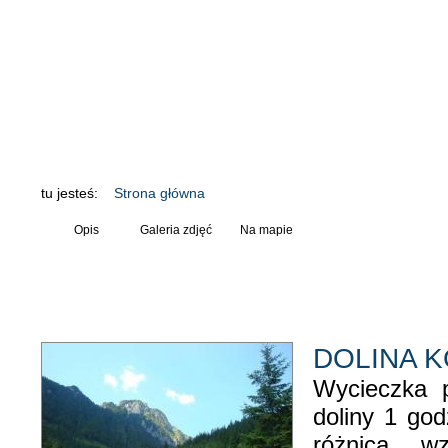
Odkryj Białkę
Noclegi
tu jesteś:
Strona główna
Opis
Galeria zdjęć
Na mapie
DOLINA K
Wycieczka p
doliny 1 god
różnica w